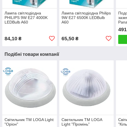
Лампа світлодіодна
Лампа світлодіодна Philips
Подо
PHILIPS 9W E27 4000K
9W E27 6500К LEDBulb
зазе
LEDBulb A60
A60
Pana
гніз
491
84,10
65,50
₴
₴
Подібні товари компанії
Світильник ТМ LOGA Light
Светильник ТМ LOGA
Світ
"Оріон"
Light "Промінь"
"Кіл