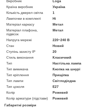
Виробник
Loga
Країна виробник
Україна
Кількість джерел світла
1
Лампочки в комплекті
Ні
Матеріал каркасу
Метал
Матеріал плафона,
Метал
підвісок
Напруга мережі
220~240 В
Стан
Новий
Ступінь захисту IP
20
Стиль виконання
Класичний
Тип
Настільна лампа
Тип вимикача
Кнопка на шнурі
Тип кріплення
Прищіпка
Тип лампи
Світлодіодна
Тип цоколя
E27
Колір
Рожевий
Колір арматури (підстави)
Рожевий
Габаритні розміри