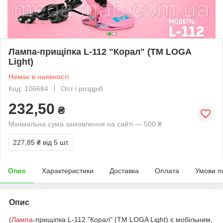
Лампа-прищіпка L-112 "Корал" (ТМ LOGA
Light)
Немає в наявності
Код: 106684
Опт і роздріб
232,50
₴
Мінімальна сума замовлення на сайті — 500 ₴
227,85 ₴
від 5 шт.
Опис
Характеристики
Доставка
Оплата
Умови п
Опис
(
Лампа
-прищіпка L-112 "Корал" (ТМ LOGA Light) є мобільним,