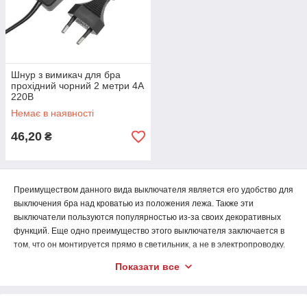
Шнур з вимикач для бра
прохідний чорний 2 метри 4А
220В
Немає в наявності
46,20
₴
Преимуществом данного вида выключателя является его удобство для
выключения бра над кроватью из положения лежа. Также эти
выключатели пользуются популярностью из-за своих декоративных
функций. Еще одно преимущество этого выключателя заключается в
том, что он монтируется прямо в светильник, а не в электропроводку.
Купить выключатель для бра, выключатель для светильника, как
Показати все
подключить бра, настенный выключатель, выключатель на проводе,
выключатель цепочка, светильники бра, бра на стену, Вы можете в
интернет магазине электротоваров -
MegaSnab
, по самой низкой цене