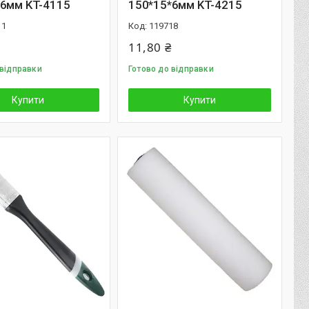
*6мм KT-4115
150*15*6мм KT-4215
11
119718
11,80 ₴
 відправки
Готово до відправки
Купити
Купити