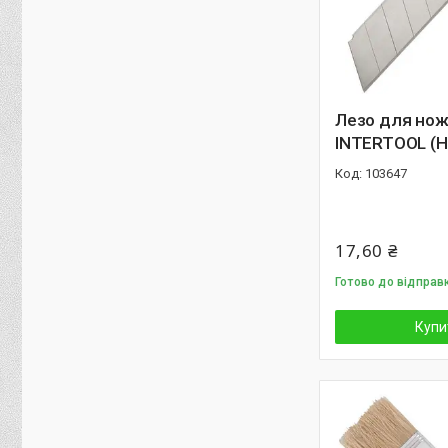
Лезо для нож
INTERTOOL (H
103647
17,60 ₴
Готово до відправ
Купи