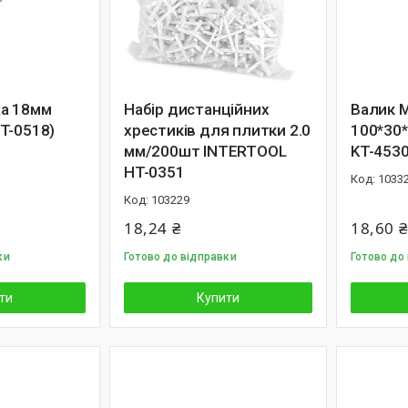
а 18мм
Набір дистанційних
Валик 
T-0518)
хрестиків для плитки 2.0
100*30
мм/200шт INTERTOOL
KT-453
HT-0351
1033
103229
18,24 ₴
18,60 ₴
ки
Готово до відправки
Готово до
ти
Купити