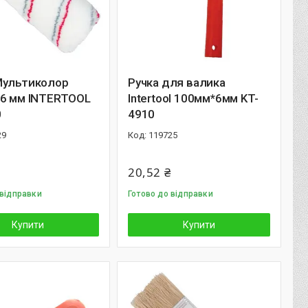
Мультиколор
Ручка для валика
*6 мм INTERTOOL
Intertool 100мм*6мм KT-
0
4910
29
119725
20,52 ₴
 відправки
Готово до відправки
Купити
Купити