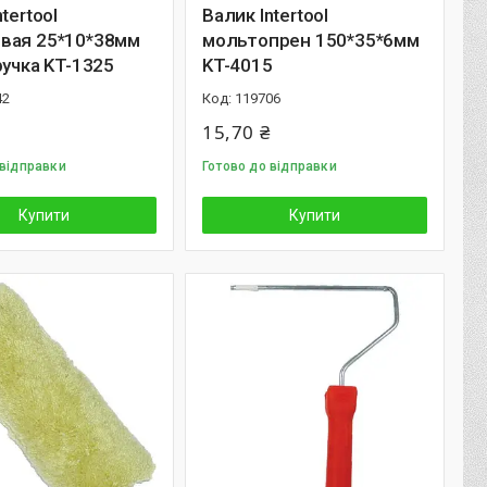
tertool
Валик Intertool
вая 25*10*38мм
мольтопрен 150*35*6мм
ручка KT-1325
KT-4015
42
119706
15,70 ₴
 відправки
Готово до відправки
Купити
Купити