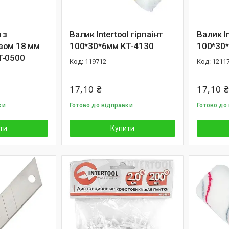
 з
Валик Intertool гірпаінт
Валик I
зом 18 мм
100*30*6мм KT-4130
100*30
T-0500
119712
1211
17,10 ₴
17,10 ₴
ки
Готово до відправки
Готово до
ти
Купити