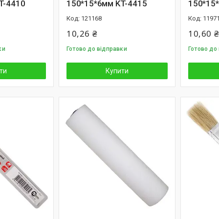
T-4410
150*15*6мм KT-4415
150*15
121168
1197
10,26 ₴
10,60 ₴
ки
Готово до відправки
Готово до
ти
Купити