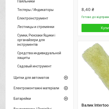
Паяльники
8,40 ₴
Тестеры / Индикаторы
Готово до відправ
Електроінструмент
Лестницы и стремянки
Купи
Сумки, Рюкзаки Ящики і
органайзери для
інструментів
Средства индивидуальной
защиты
Садовый инструмент
Щитки для автоматов
Електромонтажні матеріали
Батарейки
Валик Intertoo
Вентилятори / Ревізійні