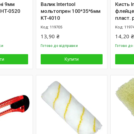
ні 9мм
Валик Intertool
Кисть In
l HT-0520
мольтопрен 100*35*6мм
флейце
KT-4010
пласт. 
119705
1197
13,90 ₴
14,20 ₴
ки
Готово до відправки
Готово до
ти
Купити