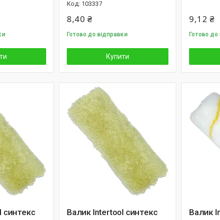
103337
8,40 ₴
9,12 ₴
ки
Готово до відправки
Готово до
ти
Купити
l синтекс
Валик Intertool синтекс
Валик In