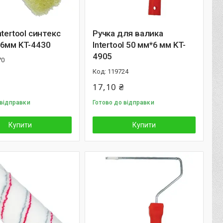
ntertool синтекс
Ручка для валика
*6мм KT-4430
Intertool 50 мм*6 мм KT-
4905
70
119724
17,10 ₴
 відправки
Готово до відправки
Купити
Купити