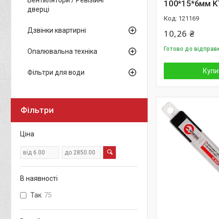
100*15*6мм K
дверці
121169
Дзвінки квартирні
10,26 ₴
Готово до відправ
Опалювальна техніка
Купи
Фільтри для води
Фільтри
Ціна
В наявності
Так
75