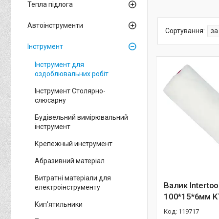
Тепла підлога
Автоінструменти
Інструмент
Інструмент для
оздоблювальних робіт
Інструмент Столярно-
слюсарну
Будівельний вимірювальний
інструмент
Крепежный инструмент
Абразивний матеріал
Витратні матеріали для
Валик Interto
електроінструменту
100*15*6мм K
Кип'ятильники
119717