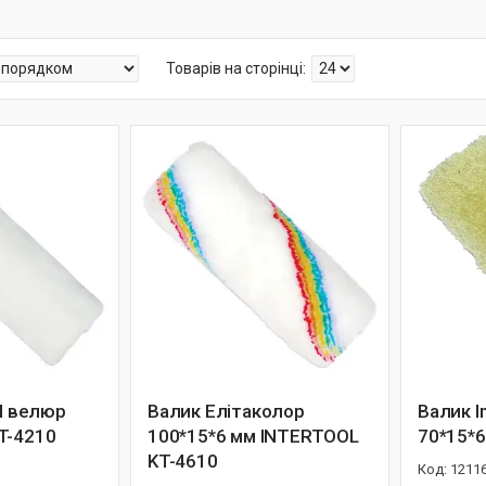
ol велюр
Валик Елітаколор
Валик I
T-4210
100*15*6 мм INTERTOOL
70*15*
KT-4610
1211