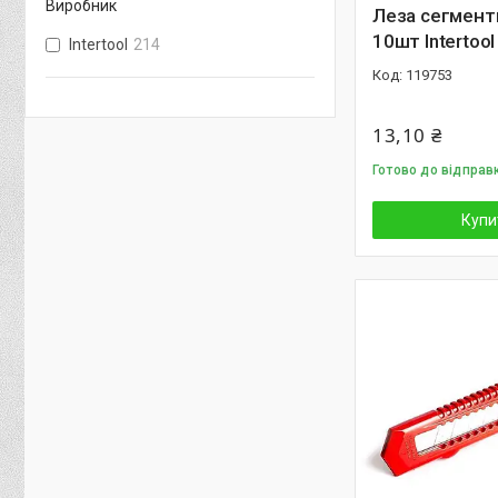
Виробник
Леза сегмент
10шт Intertoo
Intertool
214
119753
13,10 ₴
Готово до відправ
Купи