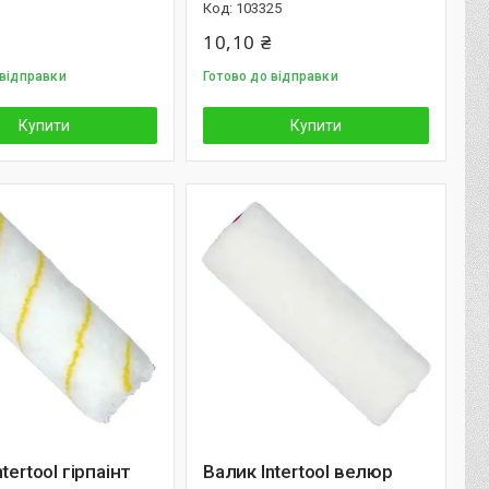
103325
10,10 ₴
 відправки
Готово до відправки
Купити
Купити
tertool гірпаінт
Валик Intertool велюр