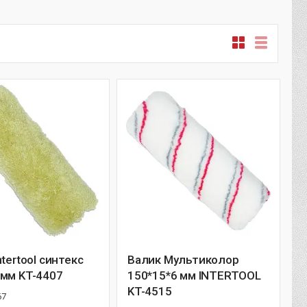
ntertool синтекс
Валик Мультиколор
6мм KT-4407
150*15*6 мм INTERTOOL
KT-4515
67