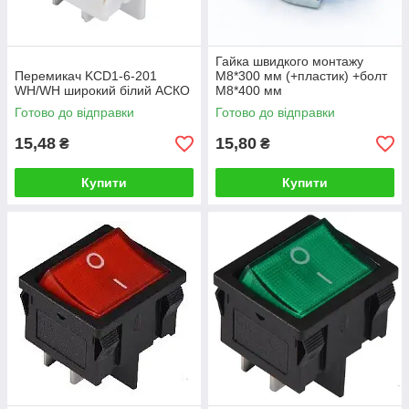
Гайка швидкого монтажу
Перемикач KCD1-6-201
M8*300 мм (+пластик) +болт
WH/WH широкий білий АСКО
М8*400 мм
Готово до відправки
Готово до відправки
15,48
15,80
₴
₴
Купити
Купити