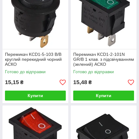
Перемикач KCD1-5-103 B/B
Перемикач KCD1-2-101N
круглий перекидний чорний
GR/B 1 клав. з підсвічуванням
АСКО
(зелений) АСКО
Готово до відправки
Готово до відправки
15,15
15,48
₴
₴
Купити
Купити