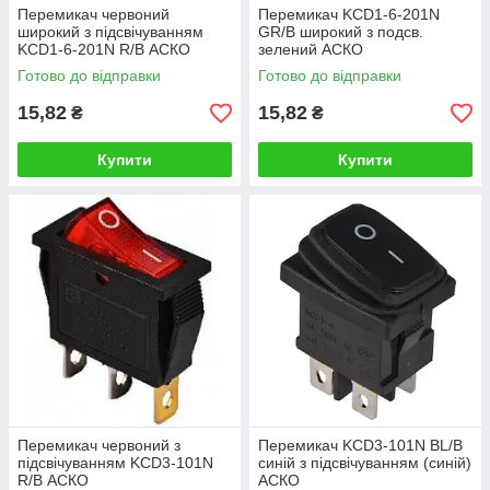
Перемикач червоний
Перемикач KCD1-6-201N
широкий з підсвічуванням
GR/B широкий з подсв.
KCD1-6-201N R/B АСКО
зелений АСКО
Готово до відправки
Готово до відправки
15,82
15,82
₴
₴
Купити
Купити
Перемикач червоний з
Перемикач KCD3-101N BL/B
підсвічуванням KCD3-101N
синій з підсвічуванням (синій)
R/B АСКО
АСКО