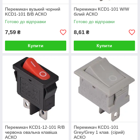
Перемикач вузький чорний
Перемикач KCD1-101 W/W
KCD1-101 B/B АСКО
білий АСКО
Готово до відправки
Готово до відправки
7,59
8,61
₴
₴
Купити
Купити
Перемикач KCD1-12-101 R/B
Перемикач KCD1-101
червона овальна клавіша
Grey/Grey 1 клав. (сірий)
АСКО
АСКО