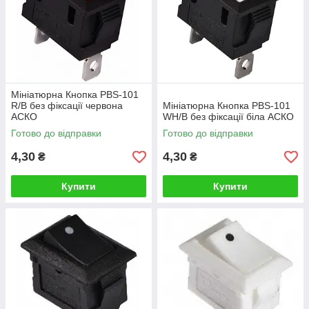
Мініатюрна Кнопка PBS-101
R/B без фіксації червона
Мініатюрна Кнопка PBS-101
АСКО
WH/B без фіксації біла АСКО
Готово до відправки
Готово до відправки
4,30
4,30
₴
₴
Купити
Купити