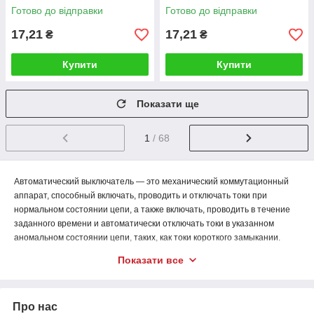
Готово до відправки
Готово до відправки
17,21
17,21
₴
₴
Купити
Купити
Показати ще
1
/ 68
Автоматический выключатель — это механический коммутационный
аппарат, способный включать, проводить и отключать токи при
нормальном состоянии цепи, а также включать, проводить в течение
заданного времени и автоматически отключать токи в указанном
аномальном состоянии цепи, таких, как токи короткого замыкании.
Купить реле напряжения, автоматические выключатели, реле
Показати все
времени, датчики движения для освещения, пускатель
электромагнитный, сумеречный датчик, точный индикатор,
предохранители, рубильник, пробки электрические, розетка с
Про нас
таймером Вы можете в интернет магазине MegaSnab по самой низкой