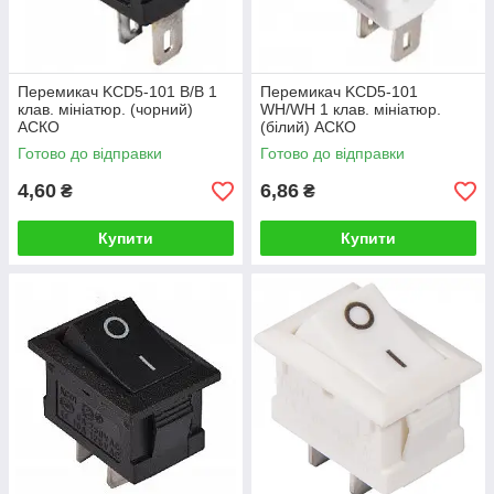
Перемикач KCD5-101 B/B 1
Перемикач KCD5-101
клав. мініатюр. (чорний)
WH/WH 1 клав. мініатюр.
АСКО
(білий) АСКО
Готово до відправки
Готово до відправки
4,60
6,86
₴
₴
Купити
Купити