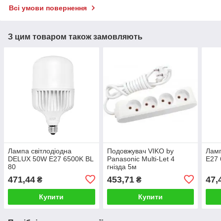
Всі умови повернення
З цим товаром також замовляють
Лампа світлодіодна
Подовжувач VIKO by
Ламп
DELUX 50W E27 6500K BL
Panasonic Multi-Let 4
E27 
80
гнізда 5м
471,44
453,71
47,
₴
₴
Купити
Купити