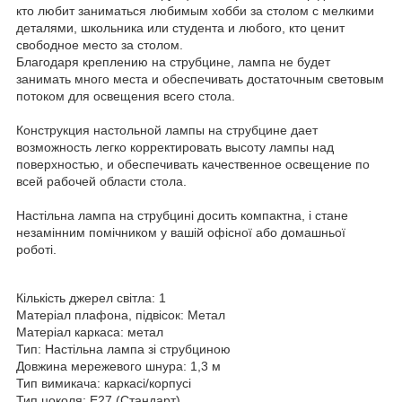
кто любит заниматься любимым хобби за столом с мелкими
деталями, школьника или студента и любого, кто ценит
свободное место за столом.
Благодаря креплению на струбцине, лампа не будет
занимать много места и обеспечивать достаточным световым
потоком для освещения всего стола.
Конструкция настольной лампы на струбцине дает
возможность легко корректировать высоту лампы над
поверхностью, и обеспечивать качественное освещение по
всей рабочей области стола.
Настільна лампа на струбцині досить компактна, і стане
незамінним помічником у вашій офісної або домашньої
роботі.
Кількість джерел світла: 1
Матеріал плафона, підвісок: Метал
Матеріал каркаса: метал
Тип: Настільна лампа зі струбциною
Довжина мережевого шнура: 1,3 м
Тип вимикача: каркасі/корпусі
Тип цоколя: E27 (Стандарт)