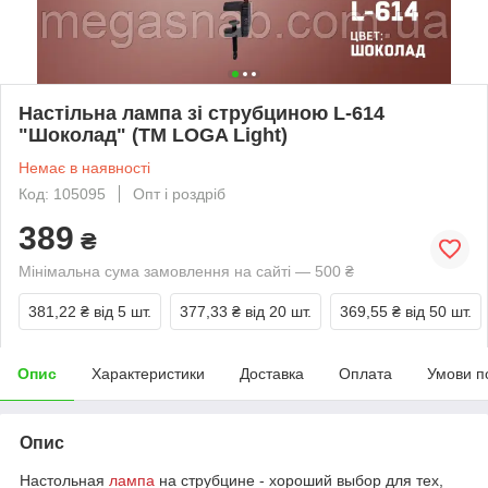
Настільна лампа зі струбциною L-614
"Шоколад" (ТМ LOGA Light)
Немає в наявності
Код: 105095
Опт і роздріб
389
₴
Мінімальна сума замовлення на сайті — 500 ₴
381,22 ₴
від 5 шт.
377,33 ₴
від 20 шт.
369,55 ₴
від 50 шт.
Опис
Характеристики
Доставка
Оплата
Умови п
Опис
Настольная
лампа
на струбцине - хороший выбор для тех,