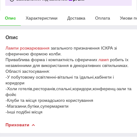
Опис
Характеристики
Доставка
Оплата
Умови п
Опис
Лампи розжарювання
загального призначення ІСКРА зі
сферичною формою колби.
Приваблива форма і компактність сферичних
ламп
робить їх
незамінними для використання в декоративних світильниках.
Області застосування:
-У побутовому освітленні-вітальні та їдальні,кабінети і
коридори
-Холи готелів,ресторанів,спальні,коридори,конференц-зали та
фойє
-Клуби та місця громадського користування
-Магазини,бутіки,супермаркети
-Інші подібні місця
Приховати