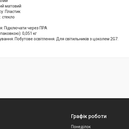
білий
лий матовий
су: Пластик
: стекло
я: Підключати через ПРА
упаковкою): 0,051 кг
вання: Побутове освітлення. Для світильників з цоколем 2G7.
Графік роботи
Понеділок