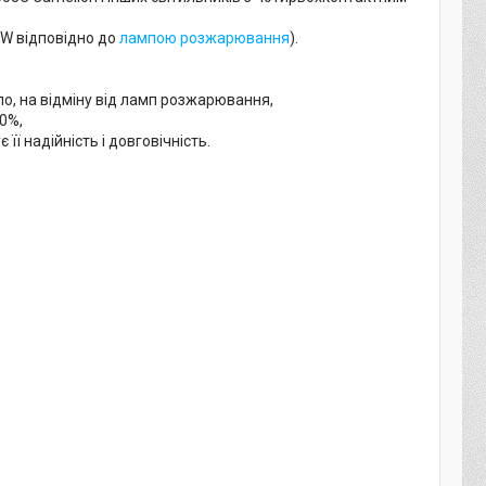
0W відповідно до
лампою розжарювання
).
ло, на відміну від ламп розжарювання,
80%,
її надійність і довговічність.