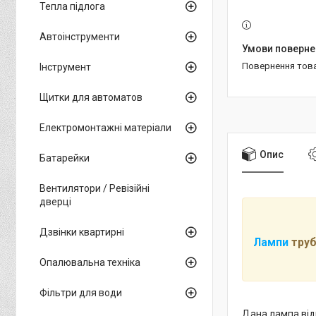
Тепла підлога
Автоінструменти
повернення тов
Інструмент
Щитки для автоматов
Електромонтажні матеріали
Опис
Батарейки
Вентилятори / Ревізійні
дверці
Дзвінки квартирні
Лампи
труб
Опалювальна техніка
Фільтри для води
Дана лампа відм