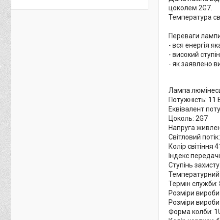
цоколем 2G7.
Температура сві
Переваги лампи
- вся енергія я
- високий ступі
- як заявлено в
Лампа люмінесц
Потужність: 11 
Еквівалент пот
Цоколь: 2G7
Напруга живлен
Світловий потік
Колір світіння 4
Індекс передачі
Ступінь захисту:
Температурний р
Термін служби:
Розміри вироби
Розміри вироби
Форма колби: 1