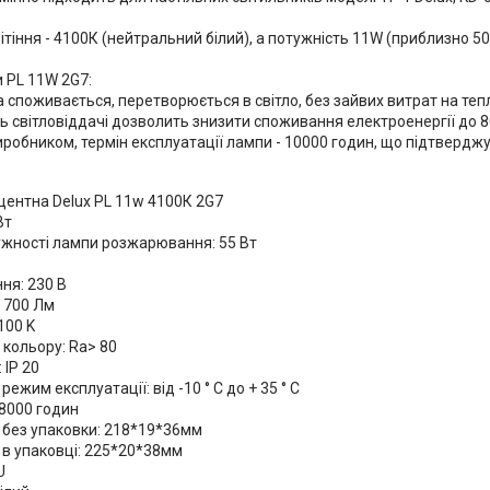
тіння - 4100К (нейтральний білий), а потужність 11W (приблизно 5
 PL 11W 2G7:
ка споживається, перетворюється в світло, без зайвих витрат на теп
нь світловіддачі дозволить знизити споживання електроенергії до 
иробником, термін експлуатації лампи - 10000 годин, що підтверджує 
ентна Delux PL 11w 4100К 2G7
Вт
ужності лампи розжарювання: 55 Вт
ня: 230 В
: 700 Лм
100 K
 кольору: Ra> 80
 IP 20
ежим експлуатації: від -10 ° С до + 35 ° С
 8000 годин
 без упаковки: 218*19*36мм
 в упаковці: 225*20*38мм
U