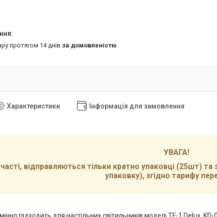
ару протягом 14 днів
за домовленістю
Характеристики
Інформація для замовлення
УВАГА!
часті, відправляються тільки кратно упаковці (25шт) та 
упаковку), згідно тарифу пере
інно підходить для настільних світильників моделі TF-1 Delux, KD-