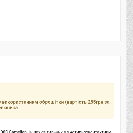
з використанням обрешітки (вартість 255грн за
візника.
008С Camelion і інших світильників з чотирьохконтактним