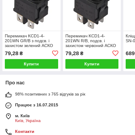
Перемикач KCD1-4-
Перемикач KCD1-4-
Кліщ
201WN GR/B з подсв. і
201WN R/B, подсв. і
SN-
захистом зелений АСКО
захистом червоний АСКО
79,28
79,28
689
₴
₴
Купити
Купити
Про нас
98% позитивних з 765 відгуків за рік
Працює з 16.07.2015
м. Київ
Київ, Україна
Контакти