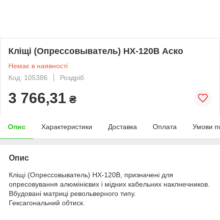
Кліщі (Опрессовыватель) HX-120B Аско
Немає в наявності
Код: 105386
Роздріб
3 766,31
₴
Опис
Характеристики
Доставка
Оплата
Умови п
Опис
Кліщі (Опрессовыватель) HX-120B, призначені для
опресовування алюмінієвих і мідних кабельних наклнечников.
Вбудовані матриці револьверного типу.
Гексагональний обтиск.