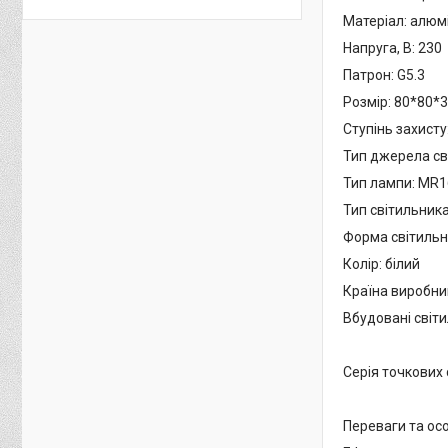
Матеріал: алюмі
Напруга, В: 230
Патрон: G5.3
Розмір: 80*80*
Ступінь захисту
Тип джерела сві
Тип лампи: MR1
Тип світильник
Форма світильн
Колір: білий
Країна виробни
Вбудовані світ
Серія точкових
Переваги та осо