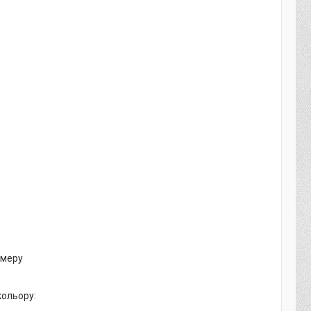
імеру
кольору: