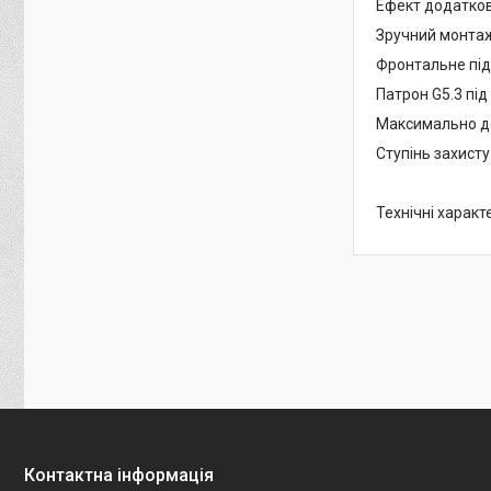
Ефект додатков
Зручний монта
Фронтальне під
Патрон G5.3 пі
Максимально до
Ступінь захисту
Технічні характ