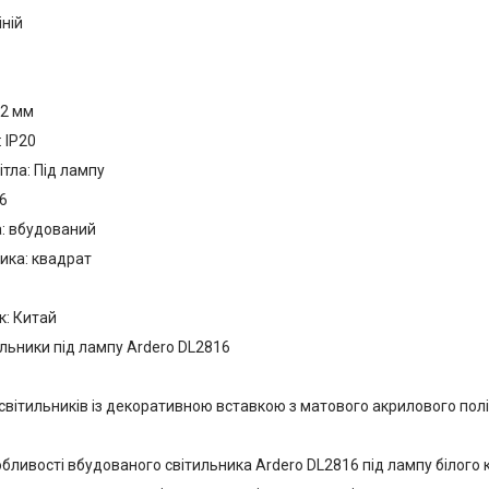
ній
32 мм
: IP20
тла: Під лампу
6
а: вбудований
ика: квадрат
к: Китай
ильники під лампу Ardero DL2816
 світильників із декоративною вставкою з матового акрилового пол
бливості вбудованого світильника Ardero DL2816 під лампу білого 