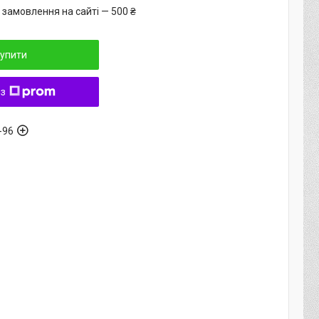
 замовлення на сайті — 500 ₴
упити
 з
-96