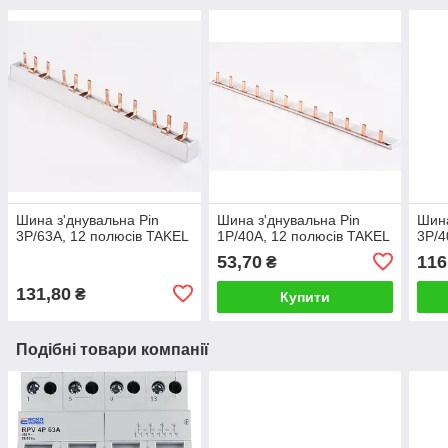
Шина з'днувальна Pin
Шина з'днувальна Pin
Шина
3P/63A, 12 полюсів TAKEL
1P/40A, 12 полюсів TAKEL
3P/4
53,70
116
₴
131,80
₴
Купити
Подібні товари компанії