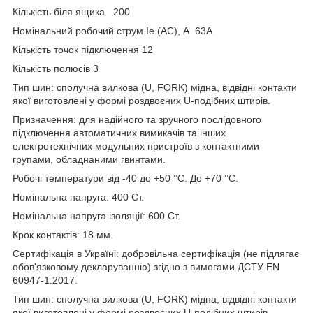
Кількість біля ящика 200
Номінальний робочий струм Ie (AC), А 63А
Кількість точок підключення 12
Кількість полюсів 3
Тип шин: сполучна вилкова (U, FORK) мідна, відвідні контакти
якої виготовлені у формі роздвоєних U-подібних штирів.
Призначення: для надійного та зручного послідовного
підключення автоматичних вимикачів та інших
електротехнічних модульних пристроїв з контактними
групами, обладнаними гвинтами.
Робочі температури від -40 до +50 °С. До +70 °C.
Номінальна напруга: 400 Ст.
Номінальна напруга ізоляції: 600 Ст.
Крок контактів: 18 мм.
Сертифікація в Україні: добровільна сертифікація (не підлягає
обов'язковому декларуванню) згідно з вимогами ДСТУ EN
60947-1:2017.
Тип шин: сполучна вилкова (U, FORK) мідна, відвідні контакти
якої виготовлені у формі роздвоєних U-подібних штирів.