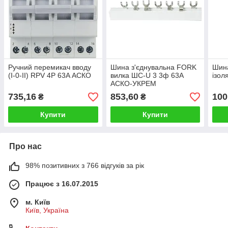
Ручний перемикач вводу
Шина з'єднувальна FORK
Шина
(І-0-ІІ) RPV 4P 63A АСКО
вилка ШС-U 3 3ф 63А
ізол
АСКО-УКРЕМ
735,16
853,60
100
₴
₴
Купити
Купити
Про нас
98% позитивних з 766 відгуків за рік
Працює з 16.07.2015
м. Київ
Київ, Україна