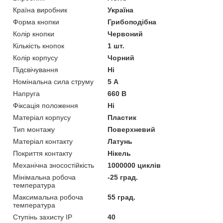
Країна виробник
Україна
Форма кнопки
Грибоподібна
Колір кнопки
Червоний
Кількість кнопок
1 шт.
Колір корпусу
Чорний
Підсвічування
Ні
Номінальна сила струму
5 А
Напруга
660 В
Фіксація положення
Ні
Матеріал корпусу
Пластик
Тип монтажу
Поверхневий
Матеріал контакту
Латунь
Покриття контакту
Нікель
Механічна зносостійкість
1000000 циклів
Мінімальна робоча
-25 град.
температура
Максимальна робоча
55 град.
температура
Ступінь захисту IP
40