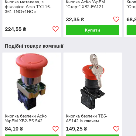
Кнопка металева, з
Кнопка АсКо УкрЕМ
Кноп
фіксацією Аско TYJ 16-
"Старт" ХВ2-ЕА121
"Ста
361 1NO+1NC з
підсвічуванням зелена
32,35
68,
₴
224,55
₴
Купити
Подібні товари компанії
Кнопка безпеки АсКо
Кнопка безпеки TB5-
УкрЕМ ХВ2-BS 542
AS142 із ключем
84,10
149,25
₴
₴