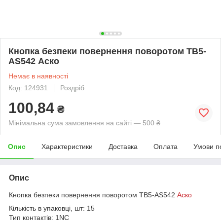
Кнопка безпеки повернення поворотом TB5-
AS542 Аско
Немає в наявності
Код: 124931
Роздріб
100,84
₴
Мінімальна сума замовлення на сайті — 500 ₴
Опис
Характеристики
Доставка
Оплата
Умови п
Опис
Кнопка безпеки повернення поворотом TB5-AS542
Аско
Кількість в упаковці, шт: 15
Тип контактів: 1NC