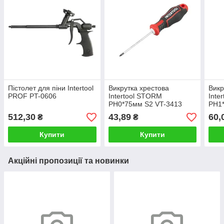
Пістолет для піни Intertool
Викрутка хрестова
Викр
PROF PT-0606
Intertool STORM
Inte
PH0*75мм S2 VT-3413
PH1
512,30
43,89
60,
₴
₴
Купити
Купити
Акційні пропозиції та новинки