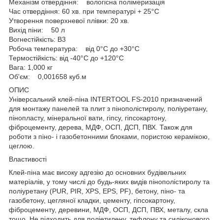
Механізм отвердіння: вологісна полімеризація
Час отвердіння: 60 хв. при температурі + 25°С
Утворення поверхневої плівки: 20 хв.
Вихід піни: 50 л
Вогнестійкість: B3
Робоча температура: від 0°С до +30°С
Термостійкість: від -40°С до +120°С
Вага: 1,000 кг
Об'єм: 0,001658 куб.м
ОПИС
Універсальний клей-піна INTERTOOL FS-2010 призначений
для монтажу панелей та плит з пінополістиролу, поліуретану,
пінопласту, мінеральної вати, гіпсу, гіпсокартону,
фіброцементу, дерева, МДФ, ОСП, ДСП, ПВХ. Також для
роботи з піно- і газобетонними блоками, пористою керамікою,
цеглою.
Властивості
Клей-піна має високу адгезію до основних будівельних
матеріалів, у тому числі до будь-яких видів пінополістиролу та
поліуретану (PUR, PIR, XPS, EPS, PF), бетону, піно- та
газобетону, цегляної кладки, цементу, гіпсокартону,
фіброцементу, деревини, МДФ, ОСП, ДСП, ПВХ, металу, скла
тощо. Не підходить для поліетилену, тефлону та силіконового