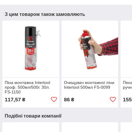
З цим товаром також замовляють
Піна монтажна Intertool
Очищувач монтажної піни
Пен
проф. 500мл/500г. 30л.
Intertool 500мл FS-0099
ручн
FS-1150
117,57
86
155
₴
₴
Подібні товари компанії