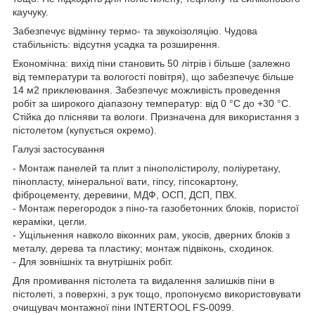
каучуку.
Забезпечує відмінну термо- та звукоізоляцію. Чудова
стабільність: відсутня усадка та розширення.
Економічна: вихід піни становить 50 літрів і більше (залежно
від температури та вологості повітря), що забезпечує більше
14 м2 приклеювання. Забезпечує можливість проведення
робіт за широкого діапазону температур: від 0 °С до +30 °С.
Стійка до плісняви та вологи. Призначена для використання з
пістолетом (купується окремо).
Галузі застосування
- Монтаж панелей та плит з пінополістиролу, поліуретану,
пінопласту, мінеральної вати, гіпсу, гіпсокартону,
фіброцементу, деревини, МДФ, ОСП, ДСП, ПВХ.
- Монтаж перегородок з піно-та газобетонних блоків, пористої
кераміки, цегли.
- Ущільнення навколо віконних рам, укосів, дверних блоків з
металу, дерева та пластику; монтаж підвіконь, сходинок.
- Для зовнішніх та внутрішніх робіт.
Для промивання пістолета та видалення залишків піни в
пістолеті, з поверхні, з рук тощо, пропонуємо використовувати
очищувач монтажної піни INTERTOOL FS-0099.