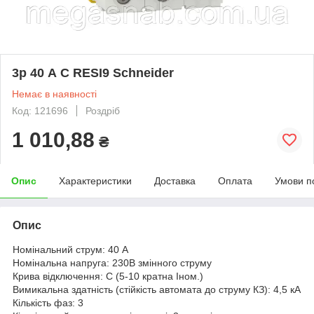
3р 40 А C RESI9 Schneider
Немає в наявності
Код: 121696
Роздріб
1 010,88
₴
Опис
Характеристики
Доставка
Оплата
Умови п
Опис
Номінальний струм: 40 А
Номінальна напруга: 230В змінного струму
Крива відключення: C (5-10 кратна Iном.)
Вимикальна здатність (стійкість автомата до струму КЗ): 4,5 кА
Кількість фаз: 3