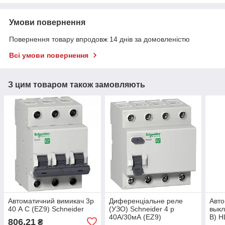
Умови повернення
Повернення товару впродовж 14 днів за домовленістю
Всі умови повернення
З цим товаром також замовляють
Автоматичний вимикач 3р
Диференціальне реле
Авто
40 А С (EZ9) Schneider
(УЗО) Schneider 4 р
выкл
40А/30мА (EZ9)
В) 
806,21
₴