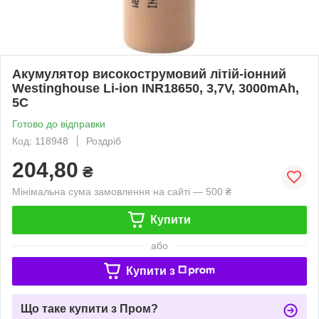
Акумулятор високострумовий літій-іонний
Westinghouse Li-ion INR18650, 3,7V, 3000mAh,
5С
Готово до відправки
Код: 118948
Роздріб
204,80
₴
Мінімальна сума замовлення на сайті — 500 ₴
Купити
або
Купити з
Що таке купити з Пром?