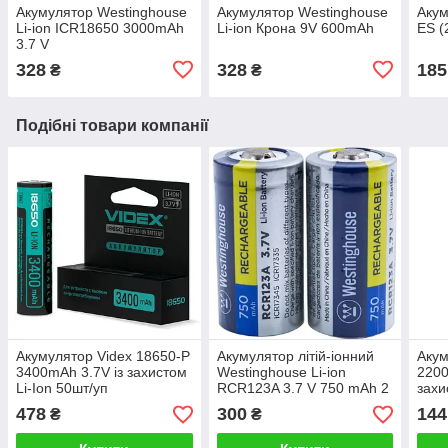
Акумулятор Westinghouse
Акумулятор Westinghouse
Акум
Li-ion ICR18650 3000mAh
Li-ion Крона 9V 600mAh
ES (
3.7 V
328
328
185
₴
₴
Подібні товари компанії
Акумулятор Videx 18650-P
Акумулятор літій-іонний
Акум
3400mAh 3.7V із захистом
Westinghouse Li-ion
2200
Li-Ion 50шт/уп
RCR123A 3.7 V 750 mAh 2
захи
шт.+бокс
478
300
144
₴
₴