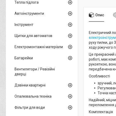
Тепла підлога
Автоінструменти
Опис
Інструмент
Електричний ло
Щитки для автоматов
електроінструм
руху пилки, до 
Електромонтажні матеріали
ходу ріжучого 
Це прекрасний 
Батарейки
роботі, має ко
рукояткою, вона
Вентилятори / Ревізійні
передбачена кн
дверці
Особливості
зручний, л
Дзвінки квартирні
Регулюван
Точна наст
Опалювальна техніка
Надійний, міцн
переломлення д
Фільтри для води
Комплектація