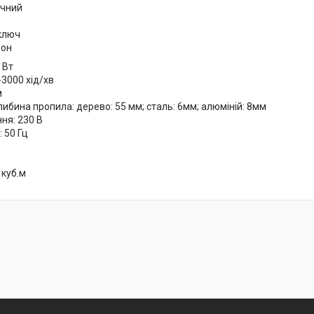
ичний
ключ
лон
 Вт
-3000 хід/хв
м
ибина пропила: дерево: 55 мм; сталь: 6мм; алюміній: 8мм
ня: 230 В
 50 Гц
 куб.м