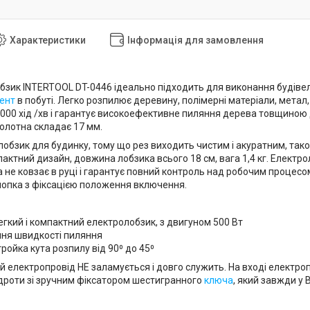
Характеристики
Інформація для замовлення
бзик INTERTOOL DT-0446 ідеально підходить для виконання будівел
ент
в побуті. Легко розпилює деревину, полімерні матеріали, метал,
3000 хід /хв і гарантує високоефективне пиляння дерева товщиною 
полотна складає 17 мм.
лобзик для будинку, тому що рез виходить чистим і акуратним, та
мпактний дизайн, довжина лобзика всього 18 см, вага 1,4 кг. Елек
 не ковзає в руці і гарантує повний контроль над робочим процесом
опка з фіксацією положення включення.
егкий і компактний електролобзик, з двигуном 500 Вт
ня швидкості пиляння
ройка кута розпилу від 90⁰ до 45⁰
ий електропровід НЕ заламується і довго служить. На вході електр
роти зі зручним фіксатором шестигранного
ключа
, який завжди у 