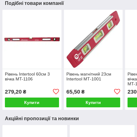
Подібні товари компанії
Рівень Intertool 60см 3
Рівень магнітний 23см
Ріве
вічка MT-1106
Intertool МТ-1001
вічк
MT-
279,20
65,50
230
₴
₴
Купити
Купити
Акційні пропозиції та новинки