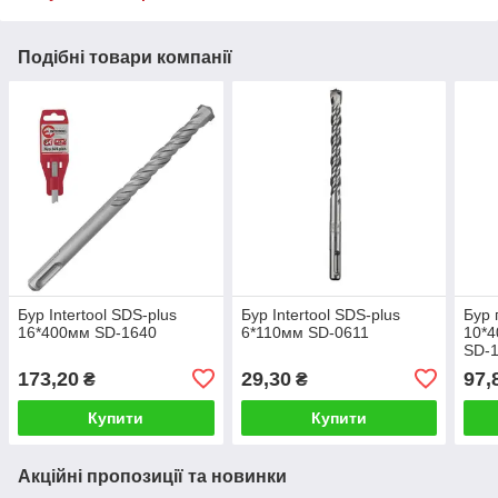
Подібні товари компанії
Бур Intertool SDS-plus
Бур Intertool SDS-plus
Бур 
16*400мм SD-1640
6*110мм SD-0611
10*
SD-
173,20
29,30
97,
₴
₴
Купити
Купити
Акційні пропозиції та новинки