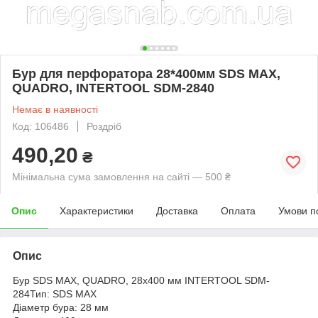
Бур для перфоратора 28*400мм SDS MAX,
QUADRO, INTERTOOL SDM-2840
Немає в наявності
Код: 106486
Роздріб
490,20
₴
Мінімальна сума замовлення на сайті — 500 ₴
Опис
Характеристики
Доставка
Оплата
Умови п
Опис
Бур SDS MAX, QUADRO, 28x400 мм INTERTOOL SDM-
284Тип: SDS MAX
Діаметр бура: 28 мм