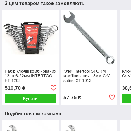
З цим товаром також замовляють
Набір ключів комбінованих
Ключ Intertool STORM
Ключ
12шт 6-22мм INTERTOOL
комбінований 13мм CrV
Cr-
HT-1203
satine XT-1013
510,70
38,
₴
57,75
₴
Купити
Подібні товари компанії