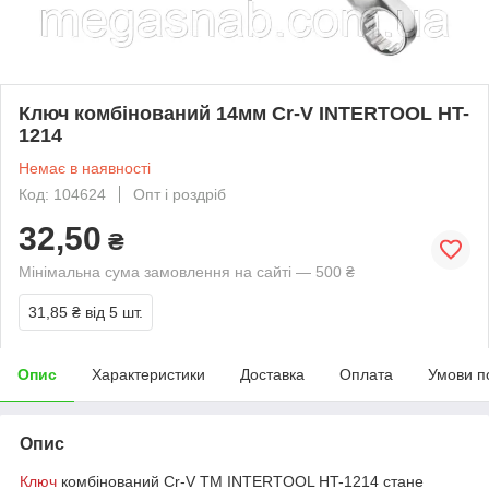
Ключ комбінований 14мм Cr-V INTERTOOL HT-
1214
Немає в наявності
Код: 104624
Опт і роздріб
32,50
₴
Мінімальна сума замовлення на сайті — 500 ₴
31,85 ₴
від 5 шт.
Опис
Характеристики
Доставка
Оплата
Умови п
Опис
Ключ
комбінований Cr-V ТМ INTERTOOL HT-1214 стане