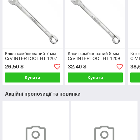
Ключ комбінований 7 мм
Ключ комбінований 9 мм
Ключ
CrV INTERTOOL HT-1207
CrV INTERTOOL HT-1209
CrV
26,50
32,40
38,
₴
₴
Купити
Купити
Акційні пропозиції та новинки