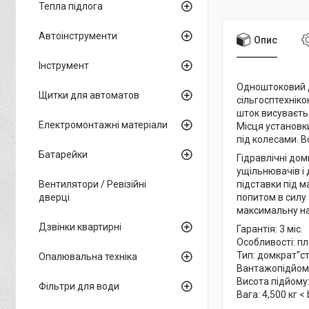
Тепла підлога
Автоінструменти
Опис
Інструмент
Одноштоковий д
Щитки для автоматов
сільгосптехнік
шток висуваєть
Електромонтажні матеріали
Місця установк
під колесами. 
Батарейки
Гідравлічні дом
ущільнювачів і
Вентилятори / Ревізійні
підставки під 
дверці
попитом в силу 
максимальну над
Дзвінки квартирні
Гарантія: 3 міс.
Особливості: п
Тип: домкрат"с
Опалювальна техніка
Вантажопідйомн
Висота підйому
Фільтри для води
Вага: 4,500 кг <