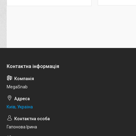
MegaSnab
Київ, Україна
Гапонова Ірина