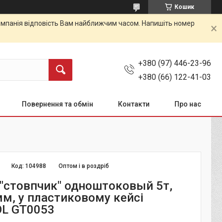
Кошик
 Компанія відповість Вам найближчим часом. Напишіть номер
+380 (97) 446-23-96
+380 (66) 122-41-03
Повернення та обмін
Контакти
Про нас
Код:
104988
Оптом і в роздріб
"стовпчик" одноштоковый 5т,
мм, у пластиковому кейсі
L GT0053