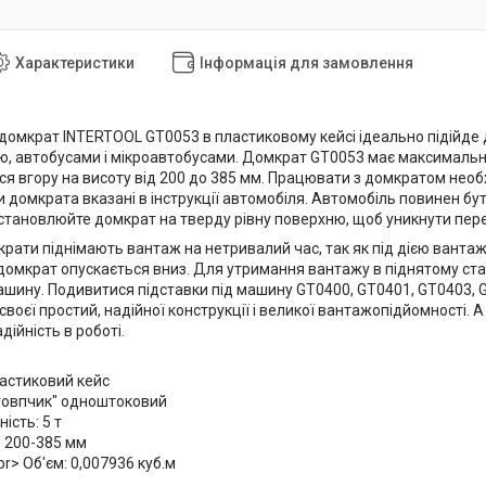
Характеристики
Інформація для замовлення
омкрат INTERTOOL GT0053 в пластиковому кейсі ідеально підійде 
ою, автобусами і мікроавтобусами. Домкрат GT0053 має максимальн
ся вгору на висоту від 200 до 385 мм. Працювати з домкратом необ
и домкрата вказані в інструкції автомобіля. Автомобіль повинен 
Встановлюйте домкрат на тверду рівну поверхню, щоб уникнути пер
крати піднімають вантаж на нетривалий час, так як під дією вантаж
 домкрат опускається вниз. Для утримання вантажу в піднятому ста
машину. Подивитися підставки під машину GT0400, GT0401, GT0403, 
своєї простий, надійної конструкції і великої вантажопідйомності.
ійність в роботі.
ластиковий кейс
товпчик" одноштоковий
ість: 5 т
: 200-385 мм
 br> Об'єм: 0,007936 куб.м