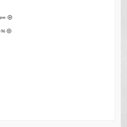
іни
-96