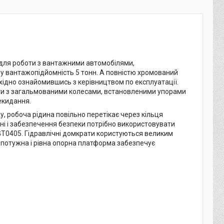
для роботи з вантажними автомобілями,
у вантажопідйомність 5 тонн. А повністю хромований
хідно ознайомившись з керівництвом по експлуатації.
бути з загальмованими колесами, встановленими упорами
екидання.
у, робоча рідина повільно перетікає через кільця
ні і забезпечення безпеки потрібно використовувати
GT0405. Гідравлічні домкрати користуються великим
 А потужна і рівна опорна платформа забезпечує