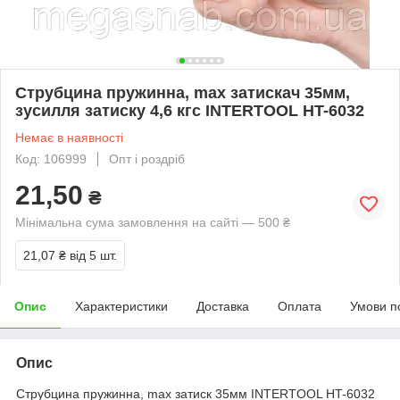
Струбцина пружинна, max затискач 35мм,
зусилля затиску 4,6 кгс INTERTOOL HT-6032
Немає в наявності
Код: 106999
Опт і роздріб
21,50
₴
Мінімальна сума замовлення на сайті — 500 ₴
21,07 ₴
від 5 шт.
Опис
Характеристики
Доставка
Оплата
Умови п
Опис
Струбцина пружинна, max затиск 35мм INTERTOOL HT-6032