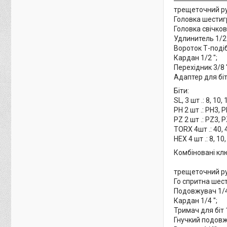
трещеточний рук
Головка шестигран
Головка свічкова 
Удлинитель 1/2 "
Вороток Т-подіб
Кардан 1/2 ";
Перехідник 3/8 "
Адаптер для бі
Біти:
SL, 3 шт .: 8, 10,
PH 2 шт .: PH3, P
PZ 2 шт .: PZ3, P
TORX 4шт .: 40, 4
HEX 4 шт .: 8, 10
Комбіновані ключі
трещеточний рук
Го спритна шестигр
Подовжувач 1/4",
Кардан 1/4 ";
Тримач для біт 
Гнучкий подовжу