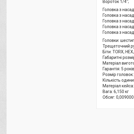
Вороток 1/4";
Головка з насадк
Головка з насадк
Головка з насадк
Головка з насадк
Головка з насадк
Головки: шестиг
Трещеточний рук
Біти: TORX, HEX,
Габаритні розм
Матеріал вигот
Гарантія: 5 рокі
Розмір головок:
Кількість одиниц
Матеріал кейса:
Вага: 6,150 кг
Обсяг: 0,009000