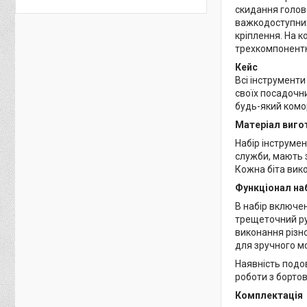
скидання голово
важкодоступних
кріплення. На к
трехкомпонентна
Кейс
Всі інструмент
своїх посадочни
будь-який комор
Матеріал виго
Набір інструмен
служби, мають з
Кожна біта вико
Функціонал на
В набір включен
трещеточний рук
виконання різно
для зручного м
Наявність подов
роботи з борто
Комплектація