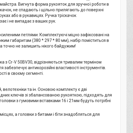
у майстра. Вигнута форма рукояток для зручної роботи в
качок, не спадають і щільно прилягають до поверхні
руках або в рукавицях. Ручка тріскачок
є і не випадає з ваших рук.
посиленими петлями. Комплектуючі міцно зафіксовані на
ким габаритам (380 * 297 * 80 мм), набір поміститься в
са точно не залишить нікого байдужим!
ачка з Cr-V 50BV30, відрізняються тривалим терміном
я забезпечує антикорозійні властивості інструментів.
сті в своєму сегменті.
, велотехніки та ін. Основою комплекту є дві
идних ключів зі збалансованою рукояткою, підходять для
 головки з гумовими вставками 16 і 21мм будуть потрібні
ісцях, а головки з битами і біти знадобляться для