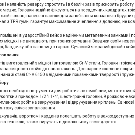
к і наявність реверсу спростять і в безліч разів прискорять робот
 місцях. Головки надійно фіксуються на посадочних квадратах тріс
ожній головці нанесені насічки для запобігання ковзання в брудних 
я з TPR гуми, гарантує максимальне зчеплення з долонею, не ковза
и поміщені в ударостійкий кейс з надійними металевими замками і 
х місцях і не випадають при транспортуванні. Завдяки своїм невели
і, бардачку або на полиці в гаражі. Сучасний яскравий дизайн кей
товлення
тів виготовлений з міцної і витривалою Cr-V стали. Головки і тріск
апас міцності і стійкі до навантажень. Двошарове нікелеве покритт
нана зі сталі Cr-V 6150 з відмінними показниками твердості і пружно
бору
і всі необхідні інструменти для роботи з автомобілем, мототехникой
оятки з приводом 1/2 "і 1/4", шестигранні головки, 9 рожково-нак
планових робіт на закручування і відкручування кріплень. Свічкові
онтажу свічок запалювання.
жувачів, воротком і карданів полегшать роботу в важкодоступних м
вою технікою, також виручать в домашньому господарстві.