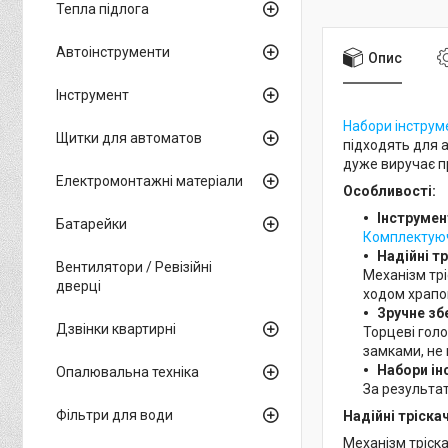
Тепла підлога
Автоінструменти
Опис
Інструмент
Набори інструм
Щитки для автоматов
підходять для 
дуже виручає пр
Електромонтажні матеріали
Особливості:
Інструмен
Батарейки
Комплектую
Надійні т
Вентилятори / Ревізійні
Механізм трі
дверці
ходом храпо
Зручне зб
Дзвінки квартирні
Торцеві голо
замками, не 
Набори ін
Опалювальна техніка
За результат
Фільтри для води
Надійні тріска
Механізм тріска