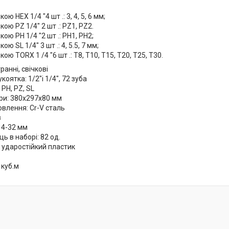
ою HEX 1/4 "4 шт .: 3, 4, 5, 6 мм;
ою PZ 1/4" 2 шт .: PZ1, PZ2.
ою PH 1/4 "2 шт .: PH1, PH2;
ою SL 1/4" 3 шт .: 4, 5.5, 7 мм;
ою TORX 1 /4 "6 шт .: T8, T10, T15, T20, T25, T30.
ранні, свічкові
оятка: 1/2"і 1/4", 72 зуба
 PH, PZ, SL
іри: 380х297х80 мм
овлення: Cr-V сталь
в
 4-32 мм
ь в наборі: 82 од.
 ударостійкий пластик
 куб.м