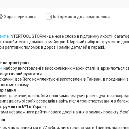
Характеристики
Інформація для замовлення
ентів
INTERTOOL STORM - це нове слово в підтримку якості і багато
автолюбителів і домашніх майстрів. Широкий вибір інструментів д
и раптових поломок в дорозі і заміні деталей в гаражі.
т на довгі роки
чі
набору виготовлені з високоякісних марок сталі і відрізняються св
рещеточний рукоятки
скачки і все його комплектуючі виготовлені в Тайвані, в поєднанні з 
вого механізму.
ерігання
вки, тріскачки, ключі, біти і інші комплектуючі розміщуються всере
випадають зі своїх осередків навіть після транспортування в бага
струментів №1 в Україні
ами незалежного рейтингового дослі нання в рамках проекту Украї
чки
чок має плавний хід в 72 зубця, виготовляється в Тайвані, відрізня