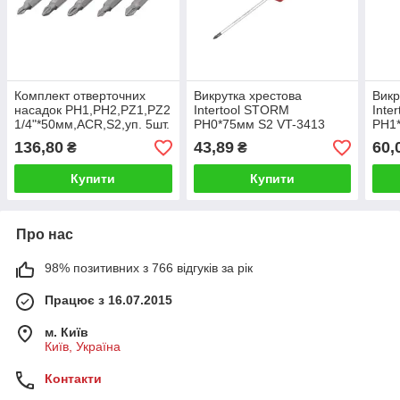
Комплект отверточних
Викрутка хрестова
Викр
насадок PH1,PH2,PZ1,PZ2
Intertool STORM
Inte
1/4"*50мм,ACR,S2,уп. 5шт.
PH0*75мм S2 VT-3413
PH1
STORM INTERTOOL VT-
136,80
43,89
60,
₴
₴
0205
Купити
Купити
Про нас
98% позитивних з 766 відгуків за рік
Працює з 16.07.2015
м. Київ
Київ, Україна
Контакти