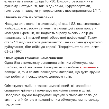
елементів з типом шліца Torx30. Використовується як в
ручному інструменті, так і з дрилями, шуруповертами,
гвинтоверти, завдяки універсальному шестигранником 1/4 ".
Висока якість виготовлення
Насадки виготовлені з високоміцної сталі S2, яка вважається
найкращою в своєму сегменті. в складі цієї стали присутні
молібден і кремній, які надають виробу високий опір до
навантажень і низький поріг оборотної деформації. Також
сталь S2 відрізняється довговічністю і не схильна до крихкого
руйнування, біти стійкі до корозії. Твердість стали становить
61-62 HRC.
Обмежувач глибини намагнічений
Одна біта з комплекту оснащена знімним обмежувачем
глибини, який виключає ймовірність поглибити
кріплення
в
поверхню, тим самим пошкодити матеріал, що дуже зручно
при роботі з гіпсокартоном, деревом та ін.
Обмежувач глибини також намагнічений, він запобігає
спадання кріплень і полегшує позиціонування в шліці.
Насадкою зручно викручувати шурупи з глибоких пазів, де
витягнути їх битою з намагніченим обмежувачем не складе
труднощів.