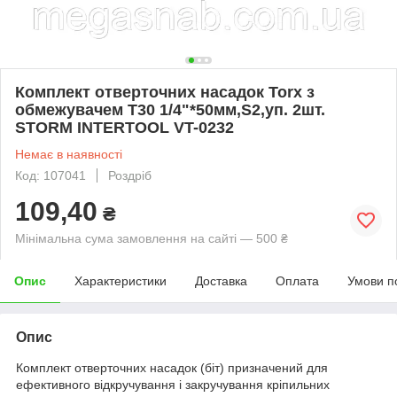
Комплект отверточних насадок Torx з
обмежувачем T30 1/4"*50мм,S2,уп. 2шт.
STORM INTERTOOL VT-0232
Немає в наявності
Код: 107041
Роздріб
109,40
₴
Мінімальна сума замовлення на сайті — 500 ₴
Опис
Характеристики
Доставка
Оплата
Умови п
Опис
Комплект отверточних насадок (біт) призначений для
ефективного відкручування і закручування кріпильних