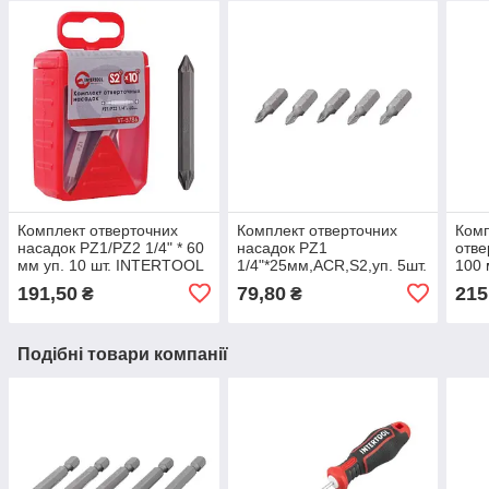
Комплект отверточних
Комплект отверточних
Комп
насадок PZ1/PZ2 1/4" * 60
насадок PZ1
отве
мм уп. 10 шт. INTERTOOL
1/4"*25мм,ACR,S2,уп. 5шт.
100 
VT-5786
STORM INTERTOOL VT-
INT
191,50
79,80
215
₴
₴
0208
Подібні товари компанії