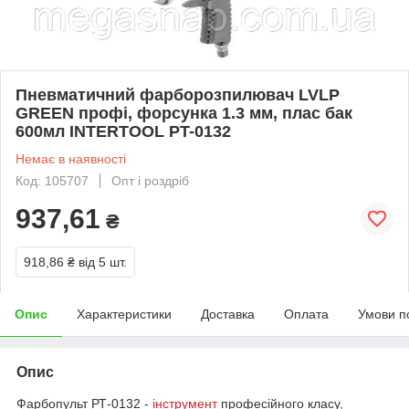
Пневматичний фарборозпилювач LVLP
GREEN профі, форсунка 1.3 мм, плас бак
600мл INTERTOOL PT-0132
Немає в наявності
Код: 105707
Опт і роздріб
937,61
₴
918,86 ₴
від 5 шт.
Опис
Характеристики
Доставка
Оплата
Умови п
Опис
Фарбопульт РТ-0132 -
інструмент
професійного класу,