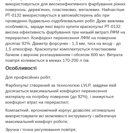
використовується для високоефективного фарбування різних
поверхонь: дерев'яних, пластикових, металевих. Найчастіше
РТ-0132 використовується в автомайстерень або при
проведенні будівельно-оздоблювальних робіт. Дуже важлива
особливість, заради якої варто купити краскопульт РТ-0132:
висока ефективність фарбування при низькій витраті ЛФМ на
перераспил. Коефіцієнт перенесення ЛФМ на поверхню
досягає 92%. Діаметр форсунки - 1,3 мм, тиск на вході - до
1,5 атмосфер. Краскопульт комплектується пластиковим
бачком з верхнім розташуванням і обсягом 600 мл. Витрата
повітря коливається в межах 170-200 л /хв.
Особливості
Для професійних робіт;
Фарбопульт створений за технологією LVLP, завдяки якій
досягається максимальний коефіцієнт перенесення
матеріалу на потрібну поверхню (до 92%), і знижується
коефіцієнт втрат на перераспил;
Компактний, ергономічний корпус дозволяє оптимально
використовувати всі можливості інструменту і забезпечує
максимальний комфорт роботи;
Зручна і точна регулювання повітря;