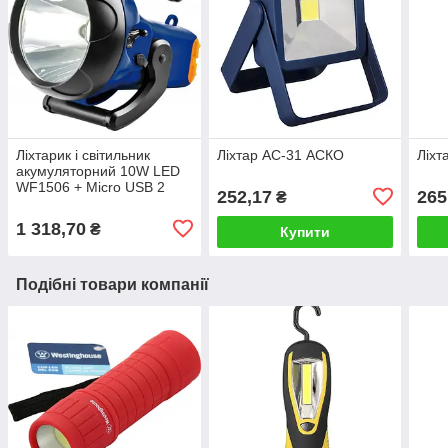
Ліхтарик і світильник
Ліхтар AC-31 АСКО
Ліхт
акумуляторний 10W LED
WF1506 + Micro USB 2
252,17
265
₴
режиму (кабель в
комплекті)
1 318,70
₴
Купити
Подібні товари компанії