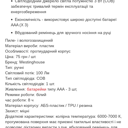
Світлодіодний джерело світла потужністю 3 Вт (СОВ)
забезпечує тривалий термін експлуатації та
енергозбереження
Економічність - використовує широко доступні батареї
AAA (X 3)
Вбудований ремінець для зручного носіння на руці
Пиле- і вологозахищений
Матеріал вироби: пластик
Особливості: протиударний корпус
Ціна: 75 грн / шт.
Бренд: Westinghouse
Тип: ручні
Світловий потік: 100 Лм
Тип світлодіода: COB
Кількість світлодіодів: 1 шт.
Живлення:
батарейки
типу ААА - 3 шт,
Режими роботи: білий
час роботи: 8 ч
Матеріал корпусу: АБS-пластик / TPU / резина
Захист: міцні
Додаткові характеристики: колірна температура: 6000-7000 К,
прогумована поверхня має приємні тактильні властивості і не
дозволяє ліхтарику випасти з рук, вбудований ремінець для