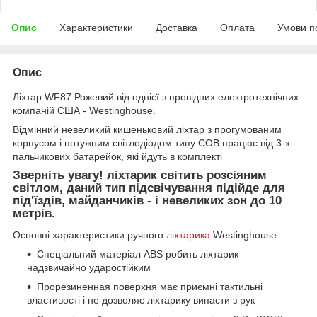
Опис
Характеристики
Доставка
Оплата
Умови п
Опис
Ліхтар WF87 Рожевий від однієї з провідних електротехнічних
компаній США - Westinghousе.
Відмінний невеликий кишеньковий ліхтар з прогумованим
корпусом і потужним світлодіодом типу COB працює від 3-х
пальчикових батарейок, які йдуть в комплекті
Зверніть увагу! ліхтарик світить розсіяним
світлом, даний тип підсвічування підійде для
під'їздів, майданчиків - і невеликих зон до 10
метрів.
Основні характеристики ручного
ліхтарика
Westinghouse:
Спеціальний матеріал ABS робить ліхтарик
надзвичайно ударостійким
Прорезиненная поверхня має приємні тактильні
властивості і не дозволяє ліхтарику випасти з рук