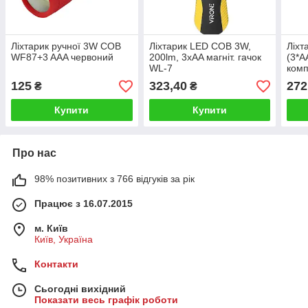
Ліхтарик ручної 3W COB
Ліхтарик LED COB 3W,
Ліхт
WF87+3 AAA червоний
200lm, 3xAA магніт. гачок
(3*А
WL-7
комп
125
323,40
272
₴
₴
Купити
Купити
Про нас
98% позитивних з 766 відгуків за рік
Працює з 16.07.2015
м. Київ
Київ, Україна
Контакти
Сьогодні вихідний
Показати весь графік роботи