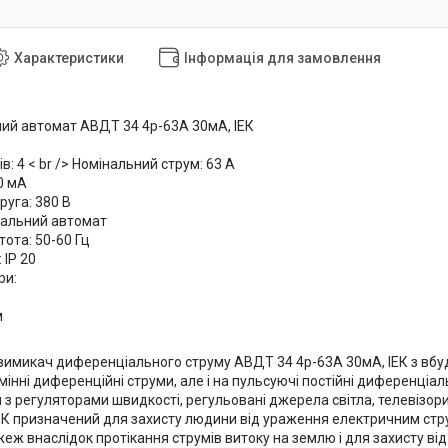
Характеристики
Інформація для замовлення
й автомат АВДТ 34 4р-63А 30мА, ІЕК
ів: 4
< br />
Номінальний струм: 63 А
0 мА
руга: 380 В
іальний автомат
ота: 50-60 Гц
 IP 20
ри:
м
имикач диференціального струму АВДТ 34 4р-63А 30мА, ІЕК з вбудо
мінні диференційні струми, але і на пульсуючі постійні диференці
 з регуляторами швидкості, регульовані джерела світла, телевізор
К призначений для захисту людини від ураження електричним стру
жеж внаслідок протікання струмів витоку на землю і для захисту в