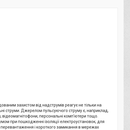
ваним захистом від надструмів реагує не тільки на
альні струми. Джерелом пульсуючого струму є, наприклад,
и, відеомагнітофони, персональні комп'ютери тощо.
мом при пошкодженні ізоляції електроустановок, для
ід перевантаження і короткого замикання в мережах