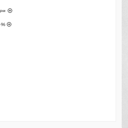
іни
-96