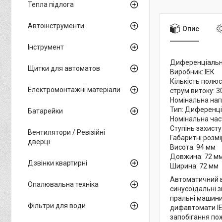
Тепла підлога
Автоінструменти
Опис
Інструмент
Диференціальни
Щитки для автоматов
Виробник: ІЕК
Кількість полюс
Електромонтажні матеріали
струм витоку: 3
Номінальна нап
Тип: Диференц
Батарейки
Номінальна част
Ступінь захисту:
Вентилятори / Ревізійні
Габаритні розмі
дверці
Висота: 94 мм
Довжина: 72 м
Дзвінки квартирні
Ширина: 72 мм
Автоматичний в
Опалювальна техніка
синусоїдальні з
пральні машини
Фільтри для води
дифавтомати ІЕ
запобігання по