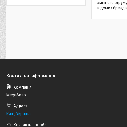
змінного струму
відомих брендів
MegaSnab
Київ, Україна