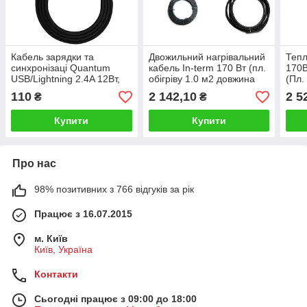
Кабель зарядки та
Двожильний нагрівальний
Тепл
синхронізаці Quantum
кабель In-term 170 Вт (пл.
170В
USB/Lightning 2.4A 12Вт,
обігріву 1.0 м2 довжина
(Пл.
силіконовий, 1 м чорний
кабелю 8м)
310
110
2 142,10
2 5
₴
₴
Купити
Купити
Про нас
98% позитивних з 766 відгуків за рік
Працює з 16.07.2015
м. Київ
Київ, Україна
Контакти
Сьогодні працює з 09:00 до 18:00