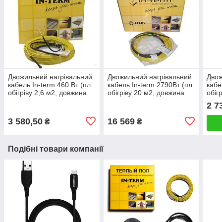
Двожильний нагрівальний
Двожильний нагрівальний
Двож
кабель In-term 460 Вт (пл.
кабель In-term 2790Вт (пл.
кабе
обігріву 2,6 м2, довжина
обігріву 20 м2, довжина
обіг
кабелю 22м)
кабелю 139м)
кабе
2 7
3 580,50
16 569
₴
₴
Подібні товари компанії