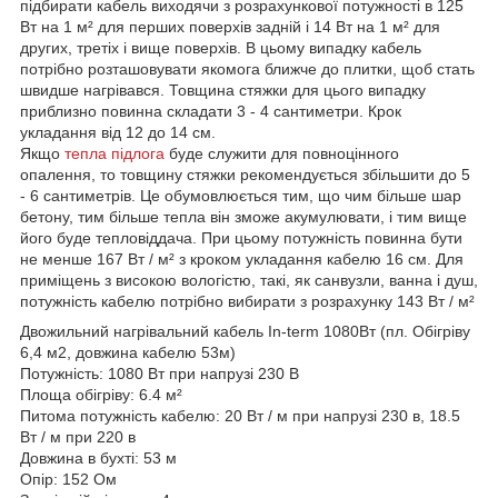
підбирати кабель виходячи з розрахункової потужності в 125
Вт на 1 м² для перших поверхів задній і 14 Вт на 1 м² для
других, третіх і вище поверхів. В цьому випадку кабель
потрібно розташовувати якомога ближче до плитки, щоб стать
швидше нагрівався. Товщина стяжки для цього випадку
приблизно повинна складати 3 - 4 сантиметри. Крок
укладання від 12 до 14 см.
Якщо
тепла підлога
буде служити для повноцінного
опалення, то товщину стяжки рекомендується збільшити до 5
- 6 сантиметрів. Це обумовлюється тим, що чим більше шар
бетону, тим більше тепла він зможе акумулювати, і тим вище
його буде тепловіддача. При цьому потужність повинна бути
не менше 167 Вт / м² з кроком укладання кабелю 16 см. Для
приміщень з високою вологістю, такі, як санвузли, ванна і душ,
потужність кабелю потрібно вибирати з розрахунку 143 Вт / м²
Двожильний нагрівальний кабель In-term 1080Вт (пл. Обігріву
6,4 м2, довжина кабелю 53м)
Потужність: 1080 Вт при напрузі 230 В
Площа обігріву: 6.4 м²
Питома потужність кабелю: 20 Вт / м при напрузі 230 в, 18.5
Вт / м при 220 в
Довжина в бухті: 53 м
Опір: 152 Ом