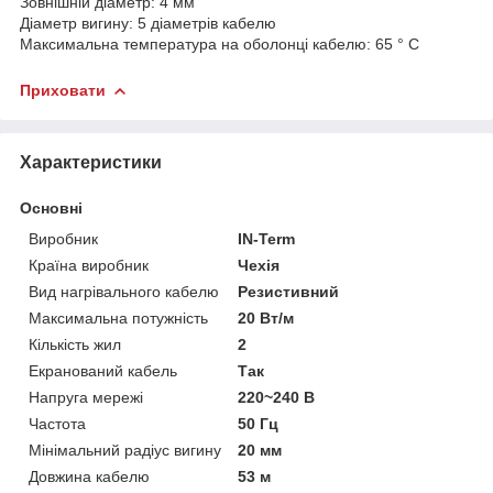
Зовнішній діаметр: 4 мм
Діаметр вигину: 5 діаметрів кабелю
Максимальна температура на оболонці кабелю: 65 ° C
Приховати
Характеристики
Основні
Виробник
IN-Term
Країна виробник
Чехія
Вид нагрівального кабелю
Резистивний
Максимальна потужність
20 Вт/м
Кількість жил
2
Екранований кабель
Так
Напруга мережі
220~240 В
Частота
50 Гц
Мінімальний радіус вигину
20 мм
Довжина кабелю
53 м