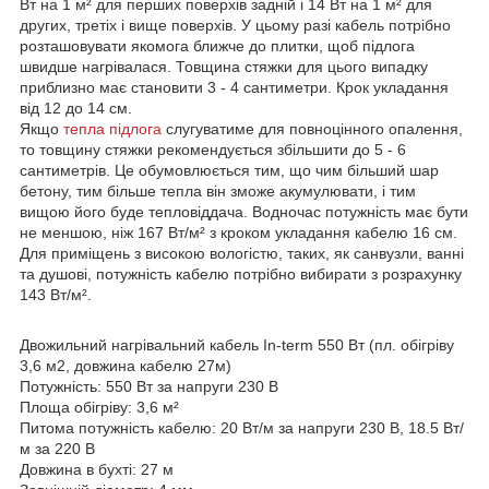
Вт на 1 м² для перших поверхів задній і 14 Вт на 1 м² для
других, третіх і вище поверхів. У цьому разі кабель потрібно
розташовувати якомога ближче до плитки, щоб підлога
швидше нагрівалася. Товщина стяжки для цього випадку
приблизно має становити 3 - 4 сантиметри. Крок укладання
від 12 до 14 см.
Якщо
тепла підлога
слугуватиме для повноцінного опалення,
то товщину стяжки рекомендується збільшити до 5 - 6
сантиметрів. Це обумовлюється тим, що чим більший шар
бетону, тим більше тепла він зможе акумулювати, і тим
вищою його буде тепловіддача. Водночас потужність має бути
не меншою, ніж 167 Вт/м² з кроком укладання кабелю 16 см.
Для приміщень з високою вологістю, таких, як санвузли, ванні
та душові, потужність кабелю потрібно вибирати з розрахунку
143 Вт/м².
Двожильний нагрівальний кабель In-term 550 Вт (пл. обігріву
3,6 м2, довжина кабелю 27м)
Потужність: 550 Вт за напруги 230 В
Площа обігріву: 3,6 м²
Питома потужність кабелю: 20 Вт/м за напруги 230 В, 18.5 Вт/
м за 220 В
Довжина в бухті: 27 м