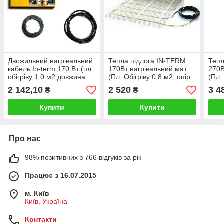
Двожильний нагрівальний
Тепла підлога IN-TERM
Тепл
кабель In-term 170 Вт (пл.
170Вт нагрівальний мат
270В
обігріву 1.0 м2 довжина
(Пл. Обігріву 0,8 м2, опір
(Пл.
кабелю 8м)
310 Ом)
196
2 142,10
2 520
3 4
₴
₴
Купити
Купити
Про нас
98% позитивних з 766 відгуків за рік
Працює з 16.07.2015
м. Київ
Київ, Україна
Контакти