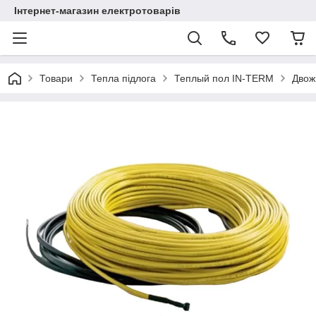
Інтернет-магазин електротоварів
Товари
Тепла підлога
Теплый пол IN-TERM
Двож