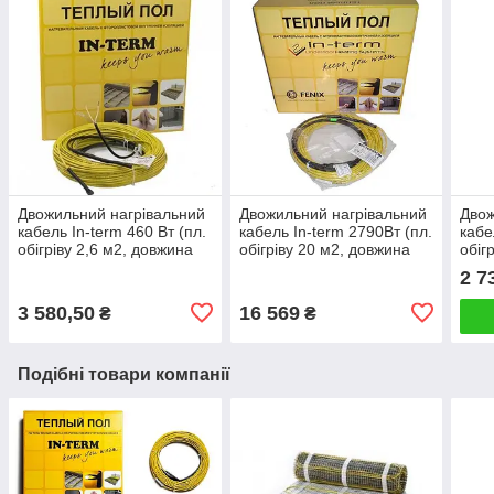
Двожильний нагрівальний
Двожильний нагрівальний
Двож
кабель In-term 460 Вт (пл.
кабель In-term 2790Вт (пл.
кабе
обігріву 2,6 м2, довжина
обігріву 20 м2, довжина
обіг
кабелю 22м)
кабелю 139м)
кабе
2 7
3 580,50
16 569
₴
₴
Подібні товари компанії