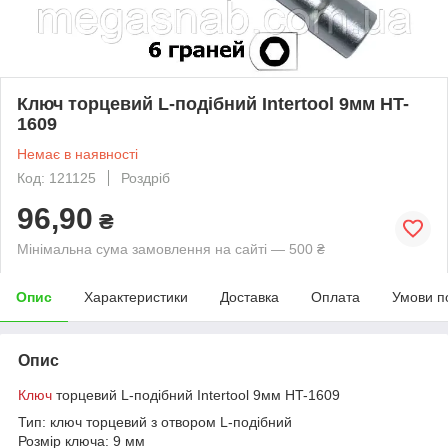
Ключ торцевий L-подібний Intertool 9мм HT-
1609
Немає в наявності
Код: 121125
Роздріб
96,90
₴
Мінімальна сума замовлення на сайті — 500 ₴
Опис
Характеристики
Доставка
Оплата
Умови п
Опис
Ключ
торцевий L-подібний Intertool 9мм HT-1609
Тип: ключ торцевий з отвором L-подібний
Розмір ключа: 9 мм