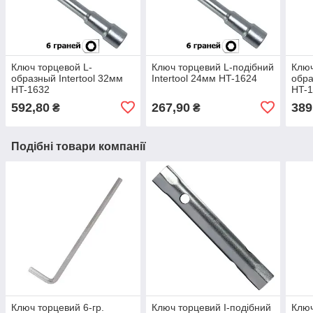
Ключ торцевой L-
Ключ торцевий L-подібний
Ключ
образный Intertool 32мм
Intertool 24мм HT-1624
обра
HT-1632
HT-
592,80
267,90
389
₴
₴
Подібні товари компанії
Ключ торцевий 6-гр.
Ключ торцевий I-подібний
Ключ