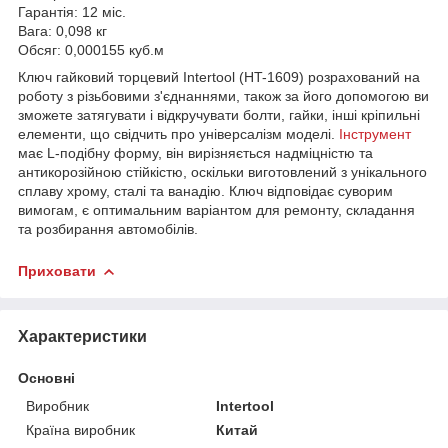
Гарантія: 12 міс.
Вага: 0,098 кг
Обсяг: 0,000155 куб.м
Ключ гайковий торцевий Intertool (HT-1609) розрахований на
роботу з різьбовими з'єднаннями, також за його допомогою ви
зможете затягувати і відкручувати болти, гайки, інші кріпильні
елементи, що свідчить про універсалізм моделі.
Інструмент
має L-подібну форму, він вирізняється надміцністю та
антикорозійною стійкістю, оскільки виготовлений з унікального
сплаву хрому, сталі та ванадію. Ключ відповідає суворим
вимогам, є оптимальним варіантом для ремонту, складання
та розбирання автомобілів.
Приховати
Характеристики
Основні
Виробник
Intertool
Країна виробник
Китай