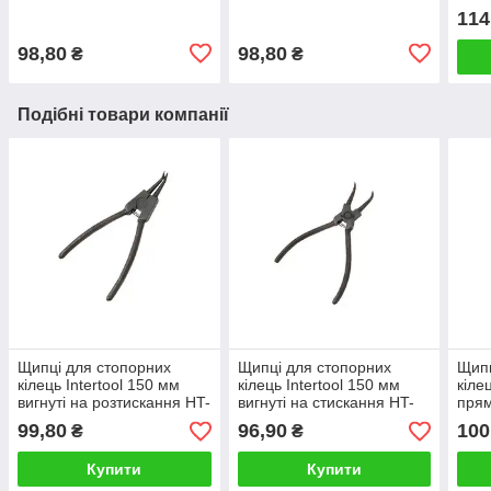
стиск, 40CrV,
розжим, 40CrV,
701
114
фосфатовані. INTERTOOL
фосфатовані. INTERTOOL
HT-7016
98,80
98,80
₴
₴
Подібні товари компанії
Щипці для стопорних
Щипці для стопорних
Щипц
кілець Intertool 150 мм
кілець Intertool 150 мм
кіле
вигнуті на розтискання HT-
вигнуті на стискання HT-
прям
7008
7006
700
99,80
96,90
100
₴
₴
Купити
Купити