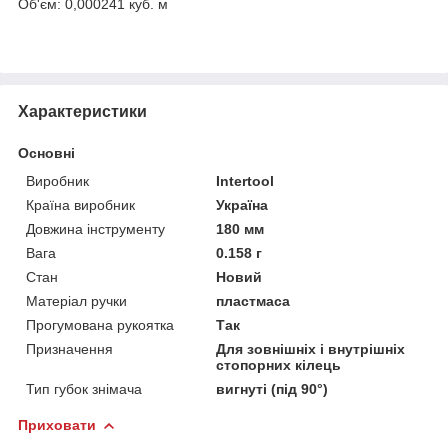
Об'єм: 0,000241 куб. м
Характеристики
Основні
Виробник
Intertool
Країна виробник
Україна
Довжина інструменту
180 мм
Вага
0.158 г
Стан
Новий
Матеріал ручки
пластмаса
Прогумована рукоятка
Так
Призначення
Для зовнішніх і внутрішніх
стопорних кілець
Тип губок знімача
вигнуті (під 90°)
Приховати