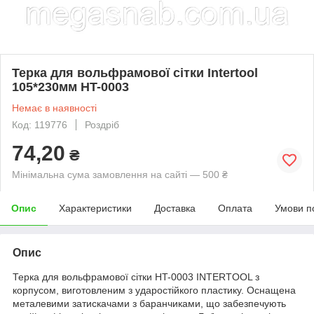
Терка для вольфрамової сітки Intertool
105*230мм HT-0003
Немає в наявності
Код: 119776
Роздріб
74,20
₴
Мінімальна сума замовлення на сайті — 500 ₴
Опис
Характеристики
Доставка
Оплата
Умови п
Опис
Терка для вольфрамової сітки HT-0003 INTERTOOL з
корпусом, виготовленим з ударостійкого пластику. Оснащена
металевими затискачами з баранчиками, що забезпечують