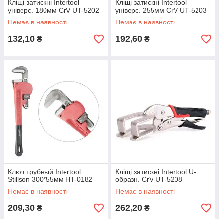
Кліщі затискні Intertool
Кліщі затискні Intertool
універс. 180мм CrV UT-5202
універс. 255мм CrV UT-5203
Немає в наявності
Немає в наявності
132,10
192,60
₴
₴
Ключ трубный Intertool
Кліщі затискні Intertool U-
Stillson 300*55мм HT-0182
образн. CrV UT-5208
Немає в наявності
Немає в наявності
209,30
262,20
₴
₴