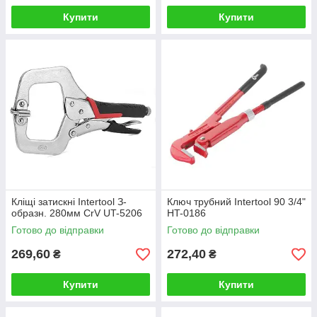
Купити
Купити
Кліщі затискні Intertool З-
Ключ трубний Intertool 90 3/4"
образн. 280мм CrV UT-5206
HT-0186
Готово до відправки
Готово до відправки
269,60
272,40
₴
₴
Купити
Купити